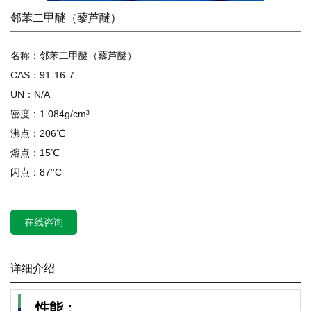
邻苯二甲醚（藜芦醚）
名称：邻苯二甲醚（藜芦醚）
CAS：91-16-7
UN：N/A
密度：1.084g/cm³
沸点：206℃
熔点：15℃
闪点：87°C
在线咨询
详细介绍
性能
：