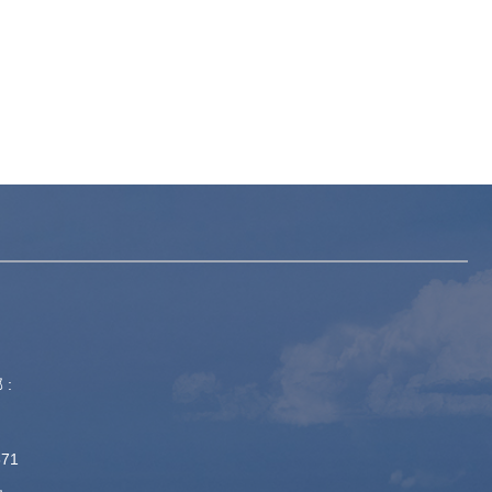
 :
871