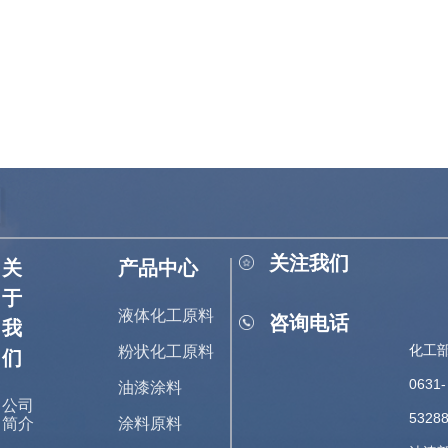
关注我们
关
产品中心
于
液体化工原料
咨询电话
我
化工部
粉状化工原料
们
0631-
油漆涂料
公司
5328
简介
涂料原料