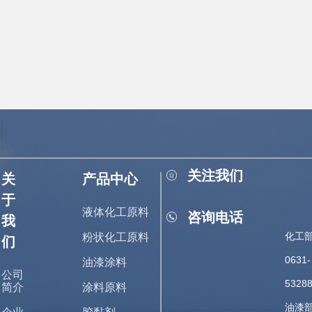
关注我们
关
产品中心
于
液体化工原料
咨询电话
我
化工部
粉状化工原料
们
0631-
油漆涂料
公司
5328
简介
涂料原料
油漆部