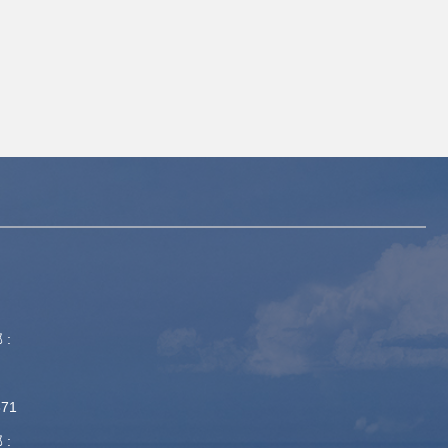
 :
871
 :